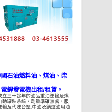
中國石油燃料油、煤油、柴
電銲發電機出租/租賃。
成立三十餘年的油品重油運輸及煤
自動罐裝系統，劑量準確無虞，服
運輸及代運台塑.中油及鍋爐油用油