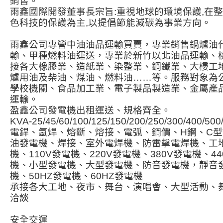
銷售。
雨鑫國際開發董事長宗旨:重視地球的環境保護,在
色科技的保護為主,以提倡節能減碳為事業方向。
雨鑫公司專營中油油品運輸買賣，專業銷售鍋爐油
輸、甲種燃料油運送，專業於新竹以北油品運輸、
接各大橡膠業、造紙業、染整業、鋼鐵業、大樓工
爐用油及柴油、煤油、燃料油……等。服務對象為
學校機關、食品加工業、電子製品製造業、金屬產
運輸。
盈鑫公司發電機出租運送、規格齊全。
KVA-25/45/60/100/125/150/200/250/300/400/500
電銲、氬焊、熔斷、熔接、電弧、鋼價、H鋼、C
油發電機、焊接、室外電焊機、防雷擊電焊機、工
機、110V發電機、220V發電機、380V發電機、
機、小型發電機、大型發電機、防音發電機，靜音
機、50HZ發電機、60HZ發電機
承接各大工地、夜市、舞台、演唱會、大型活動、舞
洽談
安全交運