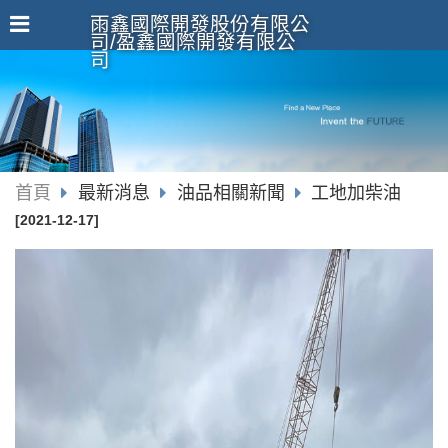
雨鑫國際開發股份有限公
司/盈鑫國際開發有限公
司
首頁
最新消息
油品相關新聞
工地加柴油
[2021-12-17]